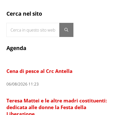
Sidebar
Cerca nel sito
Cerca in questo sito web
Submit search
Agenda
Cena di pesce al Crc Antella
06/08/2026 11:23
Teresa Mattei e le altre madri costituenti:
dedicata alle donne la Festa della
Liberazione