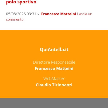
polo sportivo
di
05/08/2026 09:31
Francesco Matteini
Lascia un
commento
QuiAntella.it
Direttore Responsabile
Francesco Matteini
WebMaster
Claudio Tirinnanzi