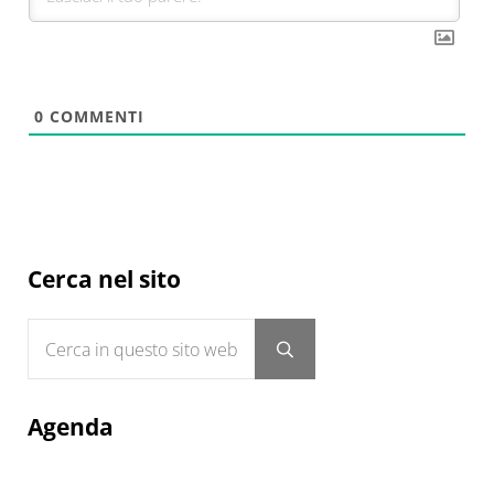
0
COMMENTI
Sidebar
Cerca nel sito
Cerca in questo sito web
Submit search
Agenda