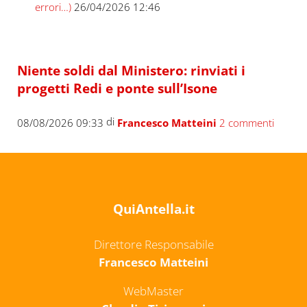
errori…)
26/04/2026 12:46
Niente soldi dal Ministero: rinviati i
progetti Redi e ponte sull’Isone
di
08/08/2026 09:33
Francesco Matteini
2 commenti
QuiAntella.it
Direttore Responsabile
Francesco Matteini
WebMaster