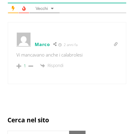
Vecchi
Marco
2 anni fa
Vi mancavano anche i calabrolesi
Rispondi
1
Sidebar
Cerca nel sito
Cerca in questo sito web