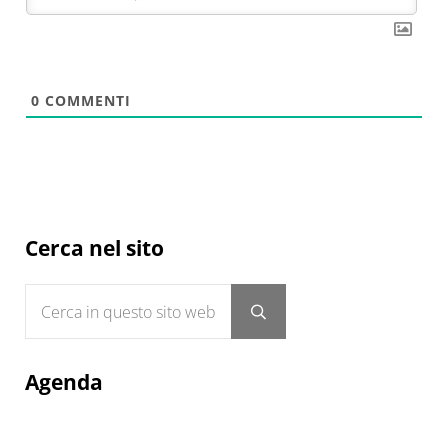
0
COMMENTI
Sidebar
Cerca nel sito
Cerca in questo sito web
Submit search
Agenda