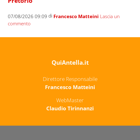
Pretorio
di
07/08/2026 09:09
Francesco Matteini
Lascia un
commento
QuiAntella.it
Direttore Responsabile
Francesco Matteini
WebMaster
Claudio Tirinnanzi