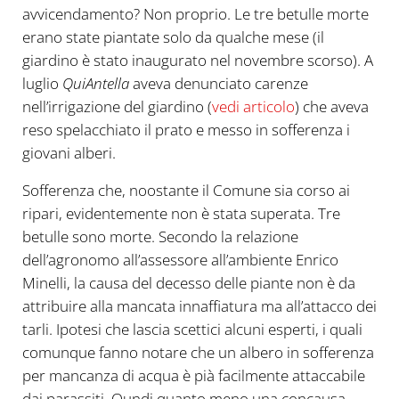
avvicendamento? Non proprio. Le tre betulle morte
erano state piantate solo da qualche mese (il
giardino è stato inaugurato nel novembre scorso). A
luglio
QuiAntella
aveva denunciato carenze
nell’irrigazione del giardino (
vedi articolo
) che aveva
reso spelacchiato il prato e messo in sofferenza i
giovani alberi.
Sofferenza che, noostante il Comune sia corso ai
ripari, evidentemente non è stata superata. Tre
betulle sono morte. Secondo la relazione
dell’agronomo all’assessore all’ambiente Enrico
Minelli, la causa del decesso delle piante non è da
attribuire alla mancata innaffiatura ma all’attacco dei
tarli. Ipotesi che lascia scettici alcuni esperti, i quali
comunque fanno notare che un albero in sofferenza
per mancanza di acqua è pià facilmente attaccabile
dai parassiti. Qundi quanto meno una concausa.