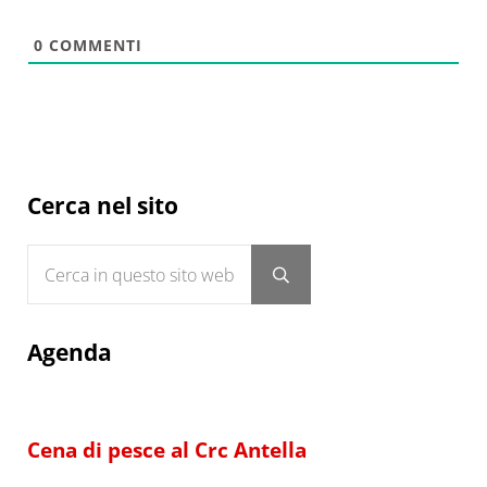
0
COMMENTI
Sidebar
Cerca nel sito
Cerca in questo sito web
Submit search
Agenda
Cena di pesce al Crc Antella