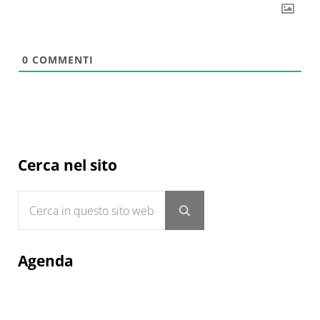
0
COMMENTI
Sidebar
Cerca nel sito
Cerca in questo sito web
Submit search
Agenda