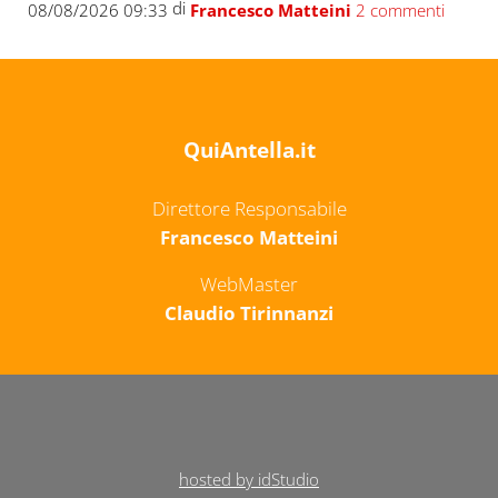
di
08/08/2026 09:33
Francesco Matteini
2 commenti
QuiAntella.it
Direttore Responsabile
Francesco Matteini
WebMaster
Claudio Tirinnanzi
hosted by idStudio