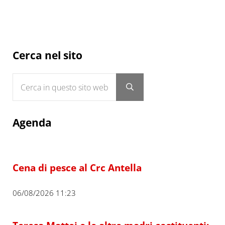
Sidebar
Cerca nel sito
Cerca in questo sito web
Submit search
Agenda
Cena di pesce al Crc Antella
06/08/2026 11:23