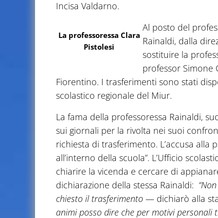
Incisa Valdarno.
Al posto del profes
La professoressa Clara
Rainaldi, dalla dire
Pistolesi
sostituire la profe
professor Simone Ca
Fiorentino. I trasferimenti sono stati di
scolastico regionale del Miur.
La fama della professoressa Rainaldi, su
sui giornali per la rivolta nei suoi confr
richiesta di trasferimento. L’accusa alla
all’interno della scuola”. L’Ufficio scolast
chiarire la vicenda e cercare di appianare
dichiarazione della stessa Rainaldi:
“Non 
chiesto il trasferimento
— dichiarò alla s
animi posso dire che per motivi personali