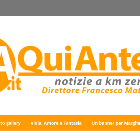
to gallery
Viola, Amore e Fantasia
Un banner per Marghe