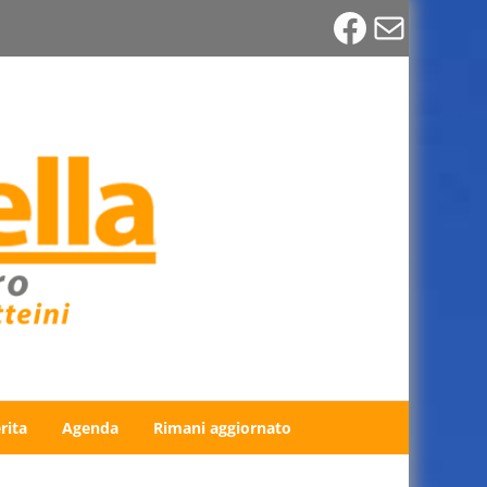
Faceboo
Email
rita
Agenda
Rimani aggiornato