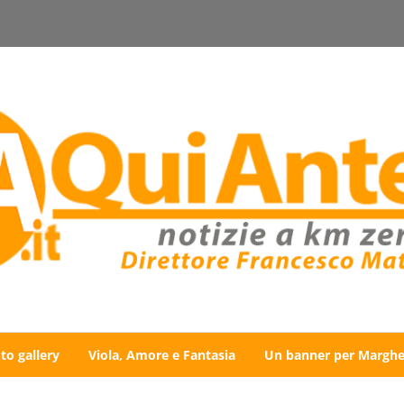
to gallery
Viola, Amore e Fantasia
Un banner per Marghe