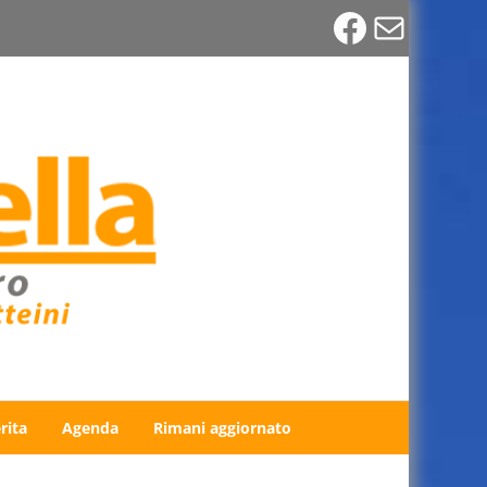
Faceboo
Email
rita
Agenda
Rimani aggiornato