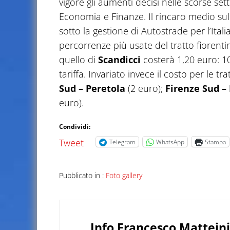
vigore gli aumenti decisi nelle scorse set
Economia e Finanze. Il rincaro medio sulla
sotto la gestione di Autostrade per l’Ital
percorrenze più usate del tratto fiorenti
quello di
Scandicci
costerà 1,20 euro: 1
tariffa. Invariato invece il costo per le tr
Sud – Peretola
(2 euro);
Firenze Sud –
euro).
Condividi:
Tweet
Telegram
WhatsApp
Stampa
Pubblicato in :
Foto gallery
Info
Francesco Matteini