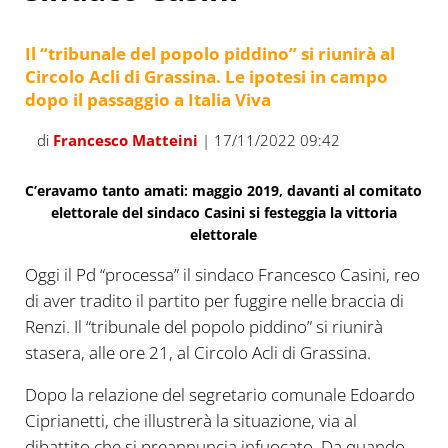
Il “tribunale del popolo piddino” si riunirà al
Circolo Acli di Grassina. Le ipotesi in campo
dopo il passaggio a Italia Viva
di
Francesco Matteini
| 17/11/2022 09:42
C’eravamo tanto amati: maggio 2019, davanti al comitato
elettorale del sindaco Casini si festeggia la vittoria
elettorale
Oggi il Pd “processa” il sindaco Francesco Casini, reo
di aver tradito il partito per fuggire nelle braccia di
Renzi. Il “tribunale del popolo piddino” si riunirà
stasera, alle ore 21, al Circolo Acli di Grassina.
Dopo la relazione del segretario comunale Edoardo
Ciprianetti, che illustrerà la situazione, via al
dibattito che si preannuncia infuocato. Da quando,