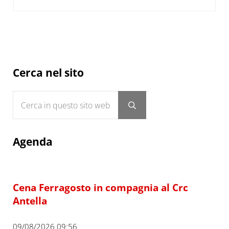
Sidebar
Cerca nel sito
Cerca in questo sito web
Submit search
Agenda
Cena Ferragosto in compagnia al Crc
Antella
09/08/2026 09:56