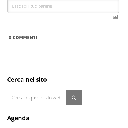
0
COMMENTI
Sidebar
Cerca nel sito
Cerca in questo sito web
Submit search
Agenda