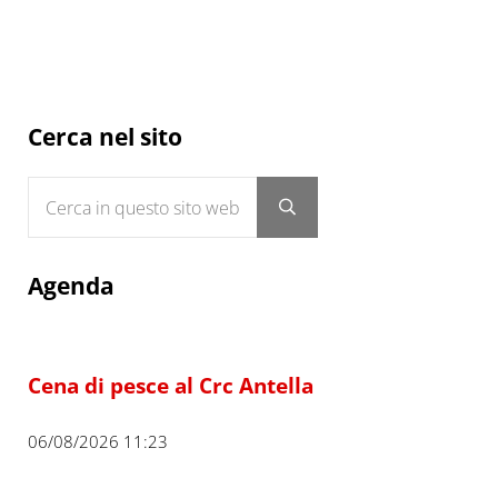
Sidebar
Cerca nel sito
Cerca in questo sito web
Submit search
Agenda
Cena di pesce al Crc Antella
06/08/2026 11:23