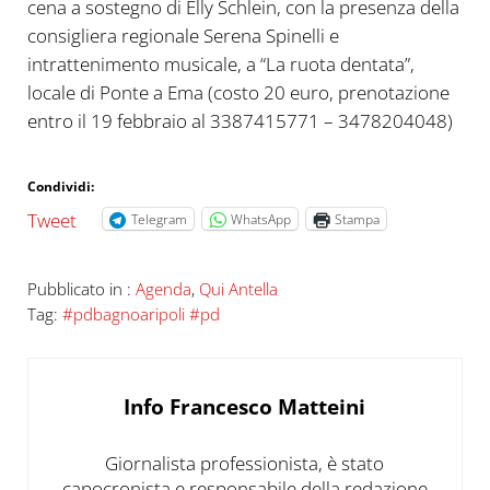
cena a sostegno di Elly Schlein, con la presenza della
consigliera regionale Serena Spinelli e
intrattenimento musicale, a “La ruota dentata”,
locale di Ponte a Ema (costo 20 euro, prenotazione
entro il 19 febbraio al 3387415771 – 3478204048)
Condividi:
Tweet
Telegram
WhatsApp
Stampa
Pubblicato in :
Agenda
,
Qui Antella
Tag:
#pdbagnoaripoli #pd
Info
Francesco Matteini
Giornalista professionista, è stato
capocronista e responsabile della redazione