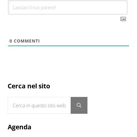
0
COMMENTI
Sidebar
Cerca nel sito
Cerca in questo sito web
Submit search
Agenda