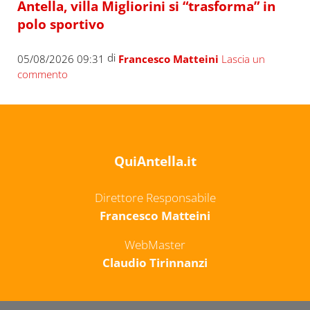
Antella, villa Migliorini si “trasforma” in
polo sportivo
di
05/08/2026 09:31
Francesco Matteini
Lascia un
commento
QuiAntella.it
Direttore Responsabile
Francesco Matteini
WebMaster
Claudio Tirinnanzi