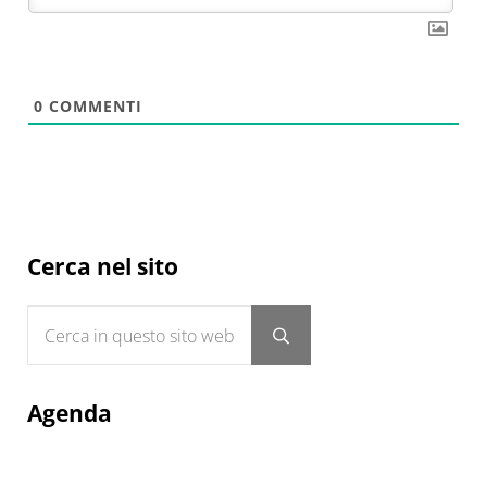
0
COMMENTI
Sidebar
Cerca nel sito
Cerca in questo sito web
Submit search
Agenda