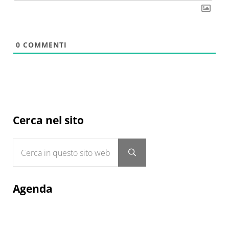
0
COMMENTI
Sidebar
Cerca nel sito
Cerca in questo sito web
Submit search
Agenda