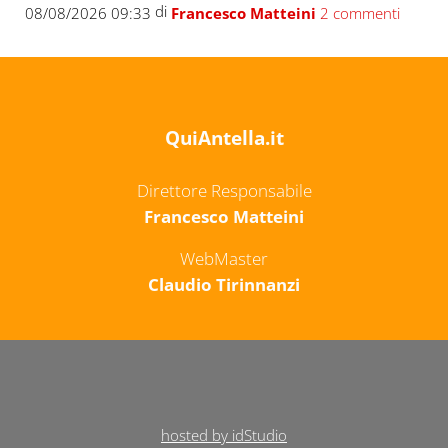
di
08/08/2026 09:33
Francesco Matteini
2 commenti
QuiAntella.it
Direttore Responsabile
Francesco Matteini
WebMaster
Claudio Tirinnanzi
hosted by idStudio