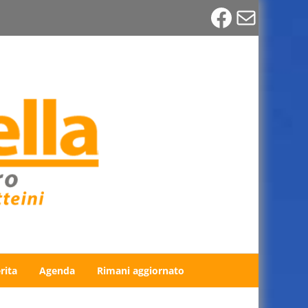
Faceboo
Email
rita
Agenda
Rimani aggiornato