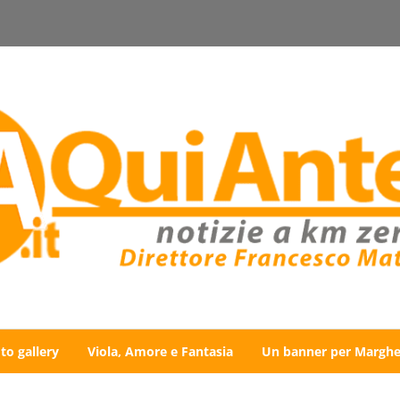
to gallery
Viola, Amore e Fantasia
Un banner per Marghe