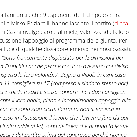
ll’annuncio che 9 esponenti del Pd ripolese, fra i
i e Mirko Briziarelli, hanno lasciato il partito (
clicca
eri Casini rivolge parole al miele, valorizzando la loro
scussione l’appoggio al programma della giunta. Per
la luce di qualche dissapore emerso nei mesi passati.
:
“Sono francamente dispiaciuto per le dimissioni dei
aura Franchini anche perché con loro avevamo condiviso
rispetto la loro volontà. A Bagno a Ripoli, in ogni caso,
11 consiglieri su 17 (compreso il sindaco stesso ndr).
re solida e salda, senza contare che i due consiglieri
ante il loro addio, pieno e incondizionato appoggio alla
cui sono stati eletti. Pertanto non si vanifica in
 messo in discussione il lavoro che dovremo fare da qui
i altri addii al Pd, sono dell’idea che ognuno fa le sue
 uscire dal partito prima del congresso perché ritengo