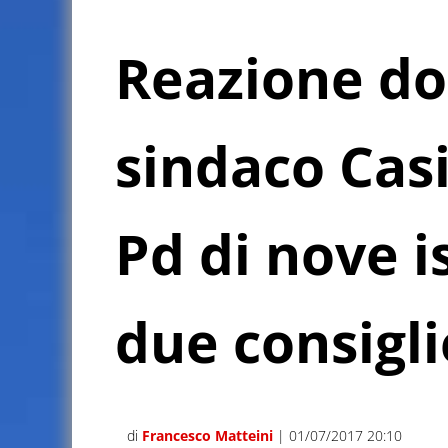
Reazione do
sindaco Casi
Pd di nove is
due consigl
di
Francesco Matteini
| 01/07/2017 20:10