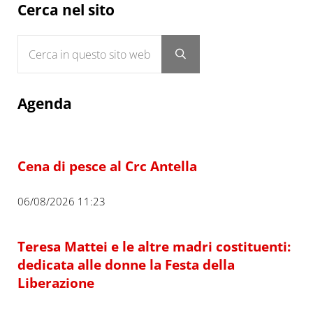
Sidebar
Cerca nel sito
Cerca in questo sito web
Submit search
Agenda
Cena di pesce al Crc Antella
06/08/2026 11:23
Teresa Mattei e le altre madri costituenti:
dedicata alle donne la Festa della
Liberazione