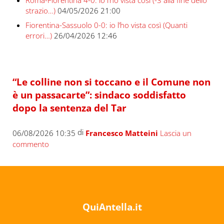
Roma-Fiorentina 4-0: io l’ho vista così (-3 alla fine dello
strazio…)
04/05/2026 21:00
Fiorentina-Sassuolo 0-0: io l’ho vista così (Quanti
errori…)
26/04/2026 12:46
“Le colline non si toccano e il Comune non
è un passacarte”: sindaco soddisfatto
dopo la sentenza del Tar
di
06/08/2026 10:35
Francesco Matteini
Lascia un
commento
QuiAntella.it