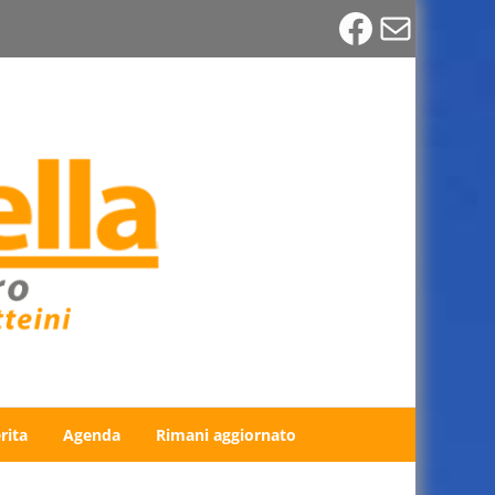
Faceboo
Email
rita
Agenda
Rimani aggiornato