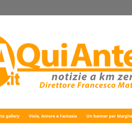
to gallery
Viola, Amore e Fantasia
Un banner per Marghe