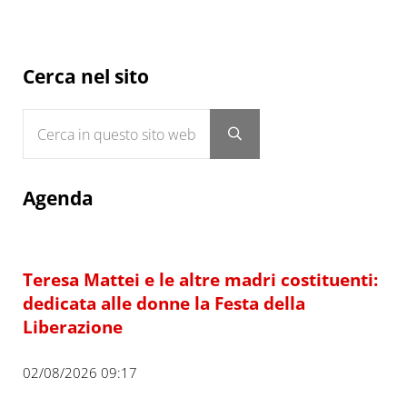
Sidebar
Cerca nel sito
Cerca in questo sito web
Submit search
Agenda
Teresa Mattei e le altre madri costituenti:
dedicata alle donne la Festa della
Liberazione
02/08/2026 09:17