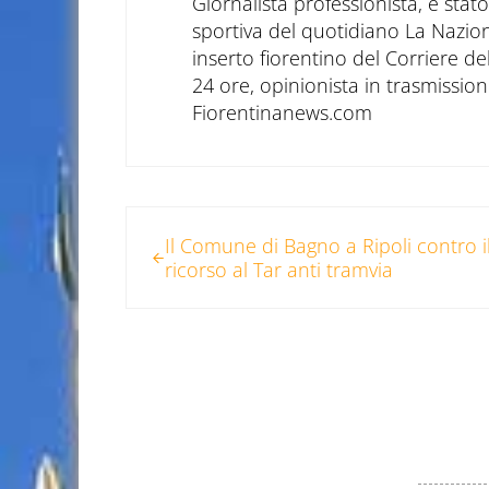
Giornalista professionista, è sta
sportiva del quotidiano La Nazio
inserto fiorentino del Corriere d
24 ore, opinionista in trasmissioni
Fiorentinanews.com
Post precedente:
Il Comune di Bagno a Ripoli contro i
ricorso al Tar anti tramvia