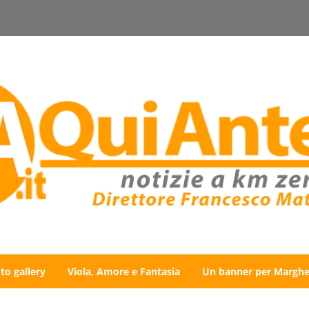
to gallery
Viola, Amore e Fantasia
Un banner per Marghe