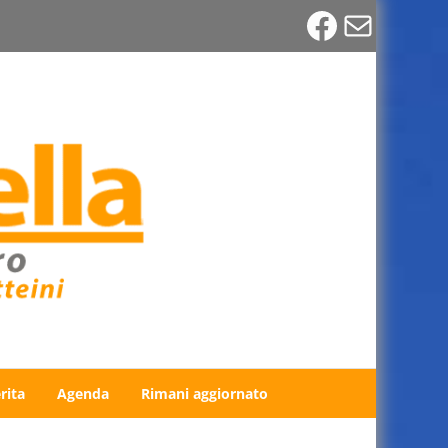
Faceboo
Email
rita
Agenda
Rimani aggiornato