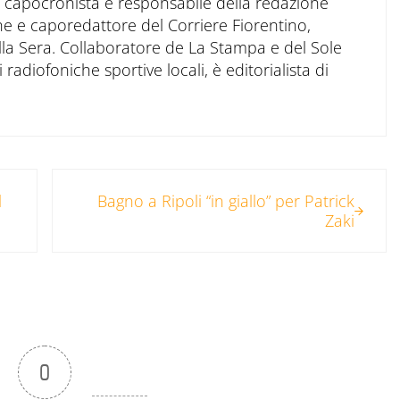
to capocronista e responsabile della redazione
ne e caporedattore del Corriere Fiorentino,
ella Sera. Collaboratore de La Stampa e del Sole
 radiofoniche sportive locali, è editorialista di
Post successivo:
l
Bagno a Ripoli “in giallo” per Patrick
Zaki
0