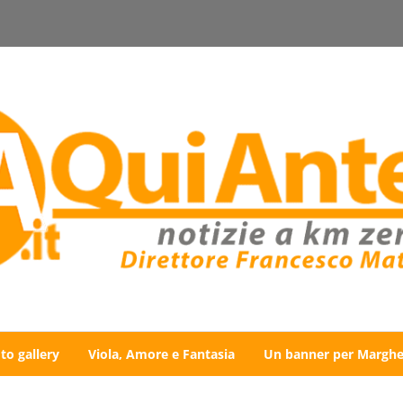
to gallery
Viola, Amore e Fantasia
Un banner per Marghe