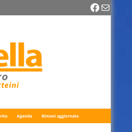
Faceboo
Email
rita
Agenda
Rimani aggiornato