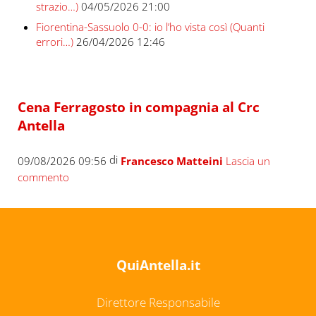
strazio…)
04/05/2026 21:00
Fiorentina-Sassuolo 0-0: io l’ho vista così (Quanti
errori…)
26/04/2026 12:46
Cena Ferragosto in compagnia al Crc
Antella
di
09/08/2026 09:56
Francesco Matteini
Lascia un
commento
QuiAntella.it
Direttore Responsabile