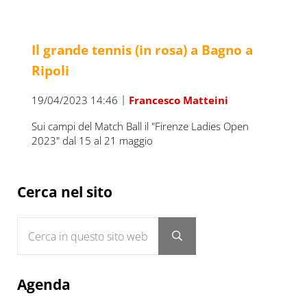
Il grande tennis (in rosa) a Bagno a
Ripoli
|
19/04/2023 14:46
Francesco Matteini
Sui campi del Match Ball il "Firenze Ladies Open
2023" dal 15 al 21 maggio
Sidebar
Cerca nel sito
Cerca in questo sito web
Submit search
Agenda