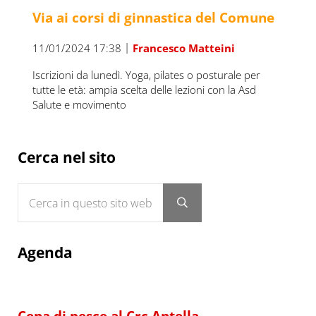
Via ai corsi di ginnastica del Comune
|
11/01/2024 17:38
Francesco Matteini
Iscrizioni da lunedì. Yoga, pilates o posturale per
tutte le età: ampia scelta delle lezioni con la Asd
Salute e movimento
Sidebar
Cerca nel sito
Cerca in questo sito web
Submit search
Agenda
Cena di pesce al Crc Antella