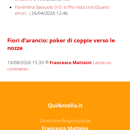
Fiorentina-Sassuolo 0-0: io l’ho vista così (Quanti
errori…)
26/04/2026 12:46
Fiori d’arancio: poker di coppie verso le
nozze
di
10/08/2026 15:39
Francesco Matteini
Lascia un
commento
QuiAntella.it
Direttore Responsabile
Francesco Matteini