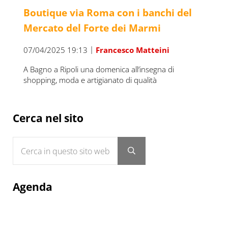
Boutique via Roma con i banchi del
Mercato del Forte dei Marmi
|
07/04/2025 19:13
Francesco Matteini
A Bagno a Ripoli una domenica all’insegna di
shopping, moda e artigianato di qualità
Sidebar
Cerca nel sito
Cerca in questo sito web
Submit search
Agenda