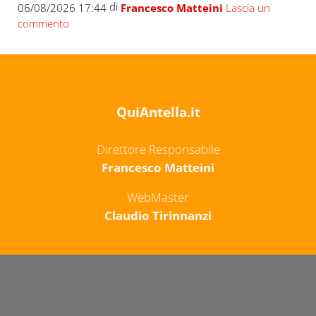
di
06/08/2026 17:44
Francesco Matteini
Lascia un
commento
QuiAntella.it
Direttore Responsabile
Francesco Matteini
WebMaster
Claudio Tirinnanzi