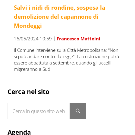
Salvi i nidi di rondine, sospesa la
demolizione del capannone di
Mondeggi
|
16/05/2024 10:59
Francesco Matteini
Il Comune interviene sulla Città Metropolitana: "Non
si può andare contro la legge". La costruzione potrà
essere abbattuta a settembre, quando gli uccelli
migreranno a Sud
Sidebar
Cerca nel sito
Cerca in questo sito web
Submit search
Agenda