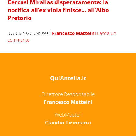
Cercasi Mirallas disperatamente: la
notifica all’ex viola finisce… all’Albo
Pretorio
di
07/08/2026 09:09
Francesco Matteini
Lascia un
commento
QuiAntella.it
Direttore Responsabile
Francesco Matteini
WebMaster
Claudio Tirinnanzi