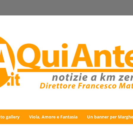
to gallery
Viola, Amore e Fantasia
Un banner per Marghe