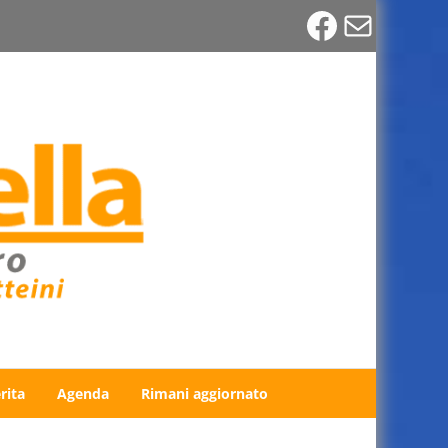
Faceboo
Email
rita
Agenda
Rimani aggiornato