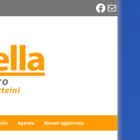
Faceboo
Email
rita
Agenda
Rimani aggiornato