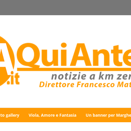
to gallery
Viola, Amore e Fantasia
Un banner per Marghe