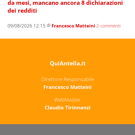
da mesi, mancano ancora 8 dichiarazioni
dei redditi
di
09/08/2026 12:15
Francesco Matteini
2 commenti
QuiAntella.it
Direttore Responsabile
Francesco Matteini
WebMaster
Claudio Tirinnanzi