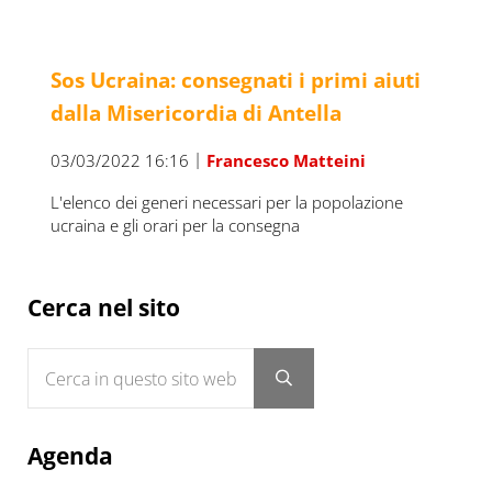
Sos Ucraina: consegnati i primi aiuti
dalla Misericordia di Antella
|
03/03/2022 16:16
Francesco Matteini
L'elenco dei generi necessari per la popolazione
ucraina e gli orari per la consegna
Sidebar
Cerca nel sito
Cerca in questo sito web
Submit search
Agenda