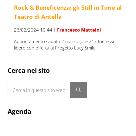
Rock & Beneficenza: gli Still in Time al
Teatro di Antella
|
26/02/2024 10:44
Francesco Matteini
Appuntamento sabato 2 marzo (ore 21). Ingresso
libero con offerta al Progetto Lucy Smile
Sidebar
Cerca nel sito
Cerca in questo sito web
Submit search
Agenda