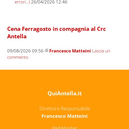
errori…)
26/04/2026 12:46
Cena Ferragosto in compagnia al Crc
Antella
di
09/08/2026 09:56
Francesco Matteini
Lascia un
commento
QuiAntella.it
Direttore Responsabile
Francesco Matteini
WebMaster