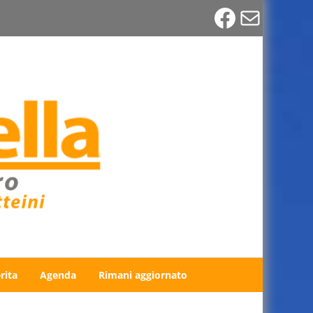
Faceboo
Email
rita
Agenda
Rimani aggiornato