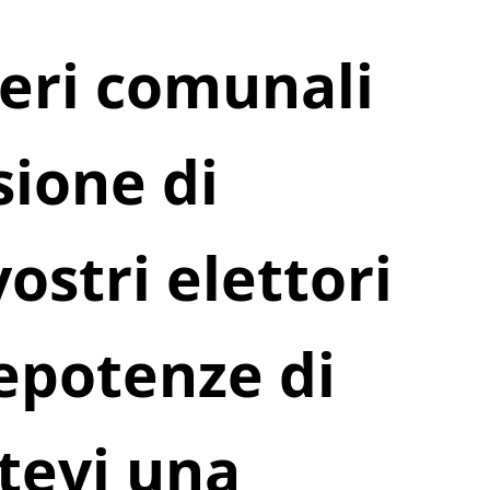
ieri comunali
sione di
vostri elettori
repotenze di
tevi una