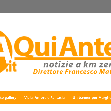
to gallery
Viola, Amore e Fantasia
Un banner per Marghe