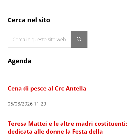
Sidebar
Cerca nel sito
Cerca in questo sito web
Submit search
Agenda
Cena di pesce al Crc Antella
06/08/2026 11:23
Teresa Mattei e le altre madri costituenti:
dedicata alle donne la Festa della