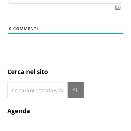
0
COMMENTI
Sidebar
Cerca nel sito
Cerca in questo sito web
Submit search
Agenda