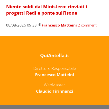
Niente soldi dal Ministero: rinviati i
progetti Redi e ponte sull’Isone
di
08/08/2026 09:33
Francesco Matteini
2 commenti
QuiAntella.it
Direttore Responsabile
Francesco Matteini
WebMaster
Claudio Tirinnanzi