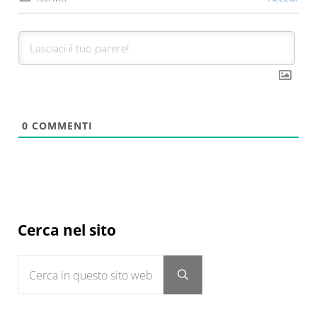
0
COMMENTI
Sidebar
Cerca nel sito
Cerca in questo sito web
Submit search