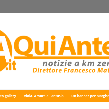
to gallery
Viola, Amore e Fantasia
Un banner per Marghe