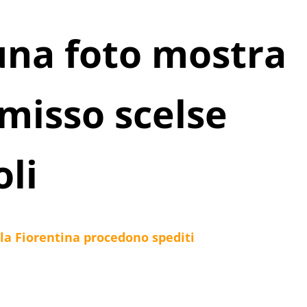
 una foto mostra
isso scelse
li
lla Fiorentina procedono spediti