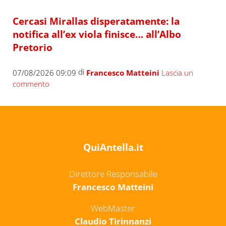
Cercasi Mirallas disperatamente: la
notifica all’ex viola finisce… all’Albo
Pretorio
di
07/08/2026 09:09
Francesco Matteini
Lascia un
commento
QuiAntella.it
Direttore Responsabile
Francesco Matteini
WebMaster
Claudio Tirinnanzi