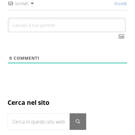
Iscriviti
Accedi
0
COMMENTI
Sidebar
Cerca nel sito
Cerca in questo sito web
Submit search