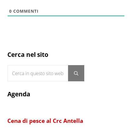
0
COMMENTI
Sidebar
Cerca nel sito
Cerca in questo sito web
Submit search
Agenda
Cena di pesce al Crc Antella