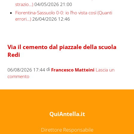
strazio…)
04/05/2026 21:00
Fiorentina-Sassuolo 0-0: io l’ho vista così (Quanti
errori…)
26/04/2026 12:46
Via il cemento dal piazzale della scuola
Redi
di
06/08/2026 17:44
Francesco Matteini
Lascia un
commento
QuiAntella.it
Direttore Responsabile