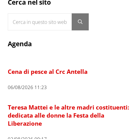
Sidebar
Cerca nel sito
Cerca in questo sito web
Submit search
Agenda
Cena di pesce al Crc Antella
06/08/2026 11:23
Teresa Mattei e le altre madri costituenti:
dedicata alle donne la Festa della
Liberazione
02/08/2026 09:17