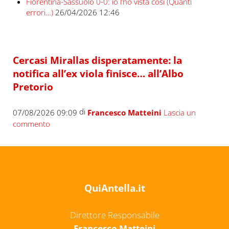
Fiorentina-Sassuolo 0-0: io l’ho vista così (Quanti
errori…)
26/04/2026 12:46
Cercasi Mirallas disperatamente: la
notifica all’ex viola finisce… all’Albo
Pretorio
di
07/08/2026 09:09
Francesco Matteini
Lascia un
commento
QuiAntella.it
Direttore Responsabile
Francesco Matteini