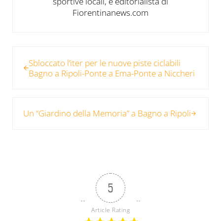
sportive locali, è editorialista di
Fiorentinanews.com
Post precedente:
Sbloccato l’iter per le nuove piste ciclabili
Bagno a Ripoli-Ponte a Ema-Ponte a Niccheri
Post successivo:
Un “Giardino della Memoria” a Bagno a Ripoli
5
Article Rating