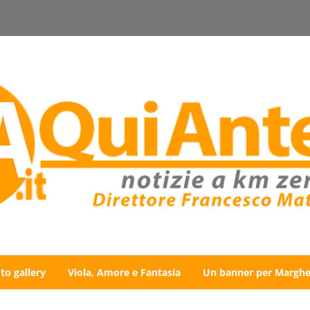
to gallery
Viola, Amore e Fantasia
Un banner per Marghe