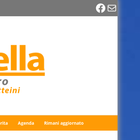
Faceboo
Email
rita
Agenda
Rimani aggiornato