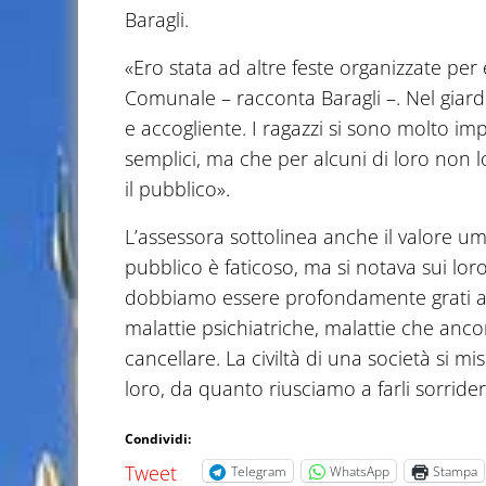
Baragli.
«Ero stata ad altre feste organizzate per 
Comunale – racconta Baragli –. Nel giard
e accogliente. I ragazzi si sono molto im
semplici, ma che per alcuni di loro non l
il pubblico».
L’assessora sottolinea anche il valore uman
pubblico è faticoso, ma si notava sui loro 
dobbiamo essere profondamente grati a c
malattie psichiatriche, malattie che anc
cancellare. La civiltà di una società si
loro, da quanto riusciamo a farli sorrider
Condividi:
Tweet
Telegram
WhatsApp
Stampa