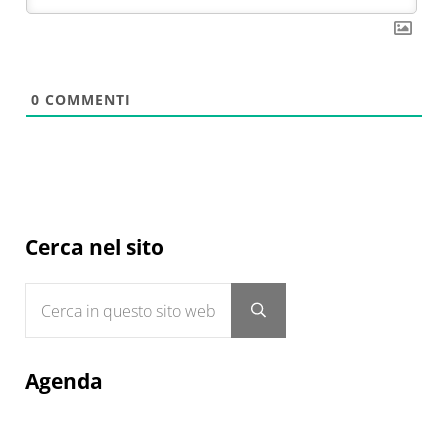
0
COMMENTI
Sidebar
Cerca nel sito
Cerca in questo sito web
Submit search
Agenda