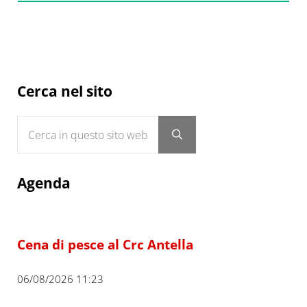
Sidebar
Cerca nel sito
Cerca in questo sito web
Submit search
Agenda
Cena di pesce al Crc Antella
06/08/2026 11:23