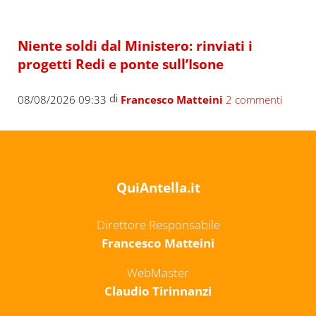
Niente soldi dal Ministero: rinviati i
progetti Redi e ponte sull’Isone
di
08/08/2026 09:33
Francesco Matteini
2 commenti
QuiAntella.it
Direttore Responsabile
Francesco Matteini
WebMaster
Claudio Tirinnanzi