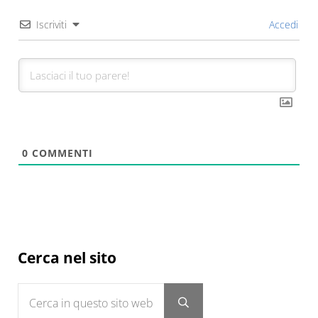
Iscriviti
Accedi
0
COMMENTI
Sidebar
Cerca nel sito
Cerca in questo sito web
Submit search