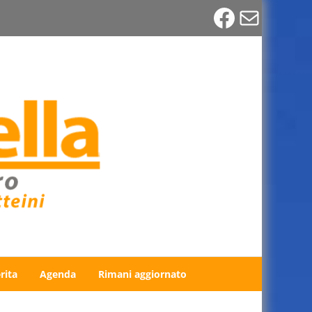
Faceboo
Email
rita
Agenda
Rimani aggiornato