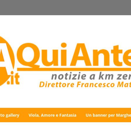
to gallery
Viola, Amore e Fantasia
Un banner per Marghe