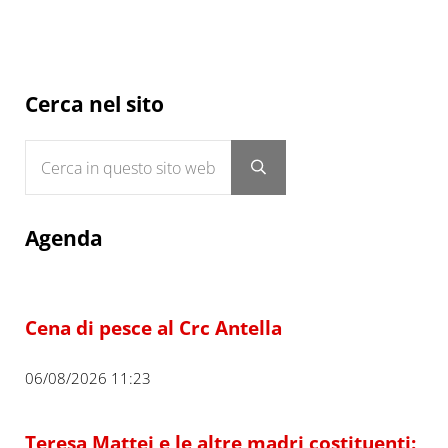
Sidebar
Cerca nel sito
Cerca in questo sito web
Submit search
Agenda
Cena di pesce al Crc Antella
06/08/2026 11:23
Teresa Mattei e le altre madri costituenti: