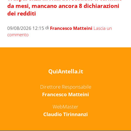
da mesi, mancano ancora 8 dichiarazioni
dei redditi
di
09/08/2026 12:15
Francesco Matteini
Lascia un
commento
QuiAntella.it
Direttore Responsabile
Francesco Matteini
WebMaster
Claudio Tirinnanzi