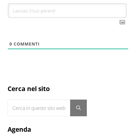
0
COMMENTI
Sidebar
Cerca nel sito
Cerca in questo sito web
Submit search
Agenda