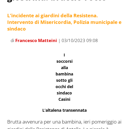
L’incidente ai giardini della Resistena.
Intervento di Misericordia, Polizia municipale e
sindaco
di
Francesco Matteini
| 03/10/2023 09:08
I
soccorsi
alla
bambina
sotto gli
occhi del
sindaco
Casini
L’altalena transennata
Brutta avvenura per una bambina, ieri pomeriggio ai