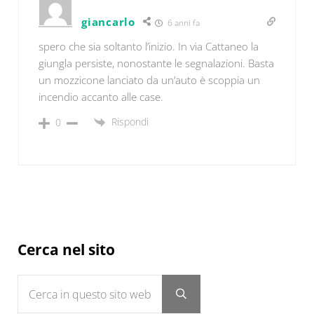
giancarlo
6 anni fa
spero che sia soltanto l’inizio. In via Cattaneo la
giungla persiste, nonostante le segnalazioni. Basta
un mozzicone lanciato da un’auto è scoppia un
incendio accanto alle case.
Rispondi
0
Sidebar
Cerca nel sito
Cerca in questo sito web
Submit search