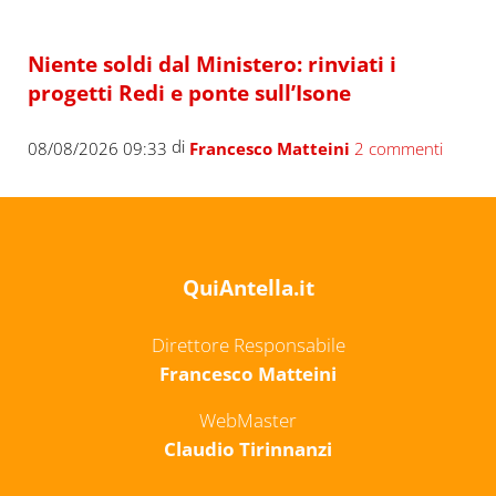
Niente soldi dal Ministero: rinviati i
progetti Redi e ponte sull’Isone
di
08/08/2026 09:33
Francesco Matteini
2 commenti
QuiAntella.it
Direttore Responsabile
Francesco Matteini
WebMaster
Claudio Tirinnanzi