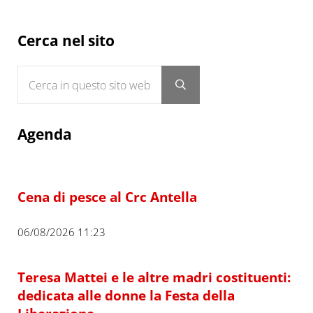
Sidebar
Cerca nel sito
Cerca in questo sito web
Submit search
Agenda
Cena di pesce al Crc Antella
06/08/2026 11:23
Teresa Mattei e le altre madri costituenti:
dedicata alle donne la Festa della