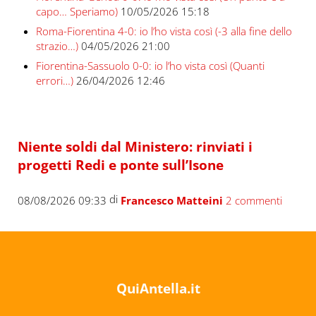
capo… Speriamo)
10/05/2026 15:18
Roma-Fiorentina 4-0: io l’ho vista così (-3 alla fine dello
strazio…)
04/05/2026 21:00
Fiorentina-Sassuolo 0-0: io l’ho vista così (Quanti
errori…)
26/04/2026 12:46
Niente soldi dal Ministero: rinviati i
progetti Redi e ponte sull’Isone
di
08/08/2026 09:33
Francesco Matteini
2 commenti
QuiAntella.it